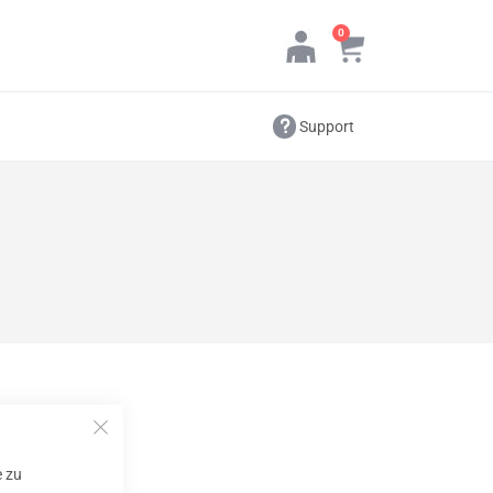
Produkte
0
Cart
Support
e zu