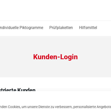
Individuelle Piktogramme
Prüfplaketten
Hilfsmittel
Kunden-Login
strierte Kunden
 ein Konto haben, melden Sie sich mit Ihrer e-Mail-Adresse an.
nden Cookies, um unsere Dienste zu verbessern, personalisierte Angebot