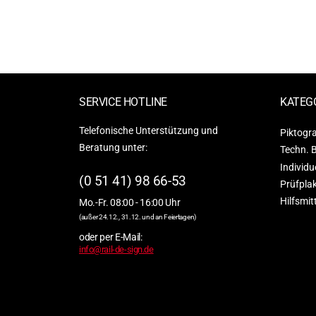
SERVICE HOTLINE
KATEG
Telefonische Unterstützung und
Piktog
Beratung unter:
Techn. 
Individu
(0 51 41) 98 66-53
Prüfpla
Hilfsmit
Mo.-Fr. 08:00 - 16:00 Uhr
(außer 24.12., 31.12. und an Feiertagen)
oder per E-Mail:
info@rail-de-sign.de